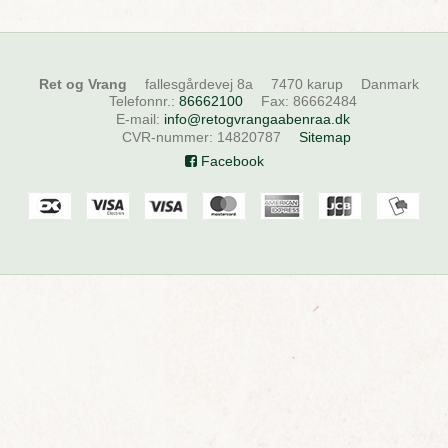
Ret og Vrang
fallesgårdevej 8a
7470 karup
Danmark
Telefonnr.
:
86662100
Fax
:
86662484
E-mail
:
info@retogvrangaabenraa.dk
CVR-nummer
:
14820787
Sitemap
Facebook