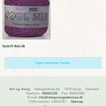
Opskrift Wool silk
Ingen produkter fundet.
Ret og Vrang
fallesgårdevej 8a
7470 karup
Danmark
Telefonnr.
:
86662100
Fax
:
86662484
E-mail
:
info@retogvrangaabenraa.dk
CVR-nummer
:
14820787
Sitemap