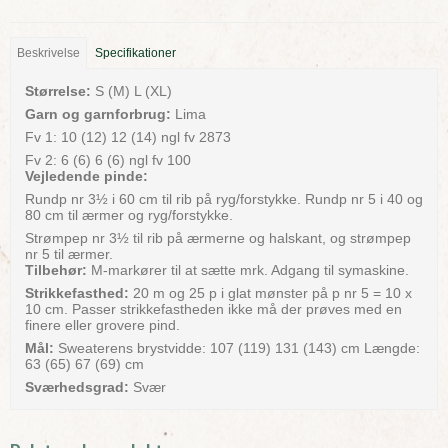
Beskrivelse
Specifikationer
Størrelse:
S (M) L (XL)
Garn og garnforbrug:
Lima
Fv 1: 10 (12) 12 (14) ngl fv 2873
Fv 2: 6 (6) 6 (6) ngl fv 100
Vejledende pinde:
Rundp nr 3½ i 60 cm til rib på ryg/forstykke. Rundp nr 5 i 40 og
80 cm til ærmer og ryg/forstykke.
Strømpep nr 3½ til rib på ærmerne og halskant, og strømpep
nr 5 til ærmer.
Tilbehør:
M-markører til at sætte mrk. Adgang til symaskine.
Strikkefasthed:
20 m og 25 p i glat mønster på p nr 5 = 10 x
10 cm. Passer strikkefastheden ikke må der prøves med en
finere eller grovere pind.
Mål:
Sweaterens brystvidde: 107 (119) 131 (143) cm Længde:
63 (65) 67 (69) cm
Sværhedsgrad:
Svær