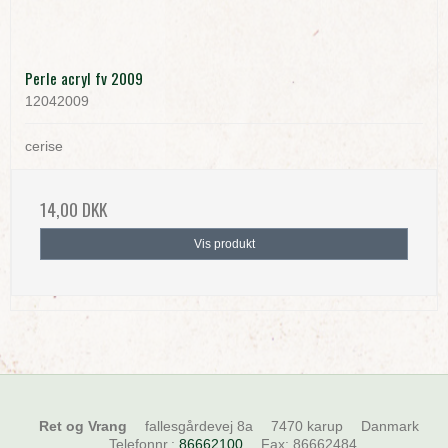
Perle acryl fv 2009
12042009
cerise
14,00 DKK
Vis produkt
Ret og Vrang
fallesgårdevej 8a
7470 karup
Danmark
Telefonnr.
:
86662100
Fax
:
86662484